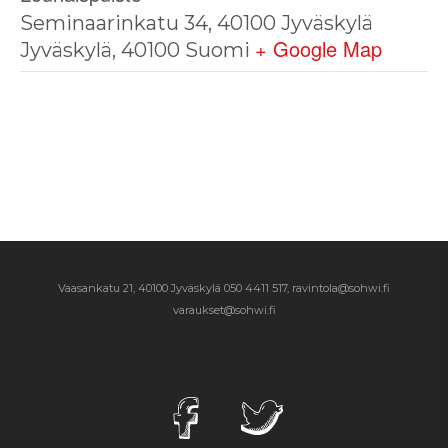
Seminaarinkatu 34, 40100 Jyväskylä
+ Google Map
Jyväskylä
,
40100
Suomi
Vaasankatu 21, 40100 Jyväskylä
050 4411 517, ravintola@sohwi.fi
varaukset@sohwi.fi