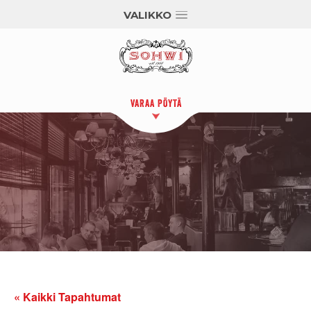
VALIKKO
VARAA PÖYTÄ
« Kaikki Tapahtumat