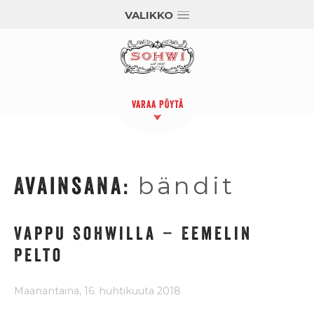
VALIKKO
VARAA PÖYTÄ
Avainsana:
bändit
Vappu Sohwilla – Eemelin
Pelto
Maanantaina, 16. huhtikuuta 2018