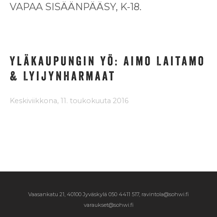
VAPAA SISÄÄNPÄÄSY, K-18.
Yläkaupungin yö: Aimo Laitamo
& Lyijynharmaat
Keskiviikkona, 11. toukokuuta 2016
Vaasankatu 21, 40100 Jyväskylä
050 4411 517, ravintola@sohwi.fi
varaukset@sohwi.fi