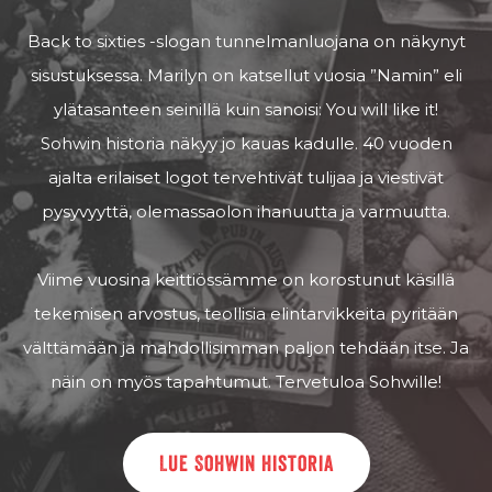
Back to sixties -slogan tunnelmanluojana on näkynyt
sisustuksessa. Marilyn on katsellut vuosia ”Namin” eli
ylätasanteen seinillä kuin sanoisi: You will like it!
Sohwin historia näkyy jo kauas kadulle. 40 vuoden
ajalta erilaiset logot tervehtivät tulijaa ja viestivät
pysyvyyttä, olemassaolon ihanuutta ja varmuutta.
Viime vuosina keittiössämme on korostunut käsillä
tekemisen arvostus, teollisia elintarvikkeita pyritään
välttämään ja mahdollisimman paljon tehdään itse. Ja
näin on myös tapahtumut. Tervetuloa Sohwille!
Lue Sohwin historia