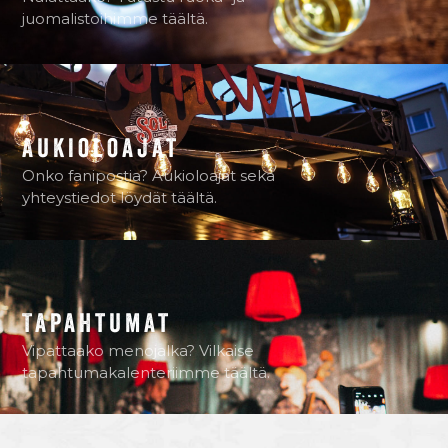
juomalistoihimme täältä.
Aukioloajat
Onko fanipostia? Aukioloajat sekä
yhteystiedot löydät täältä.
Tapahtumat
Vipattaako menojalka? Vilkaise
tapahtumakalenteriimme täältä.