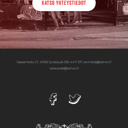
Katso yhteystiedot
Vaasankatu 21, 40100 Jyväskylä
050 4411 517, ravintola@sohwi.fi
varaukset@sohwi.fi