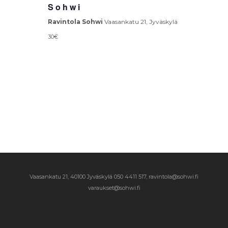
Sohwi
Ravintola Sohwi
Vaasankatu 21, Jyväskylä
30€
Vaasankatu 21, 40100 Jyväskylä
050 4411 517, ravintola@sohwi.fi
varaukset@sohwi.fi