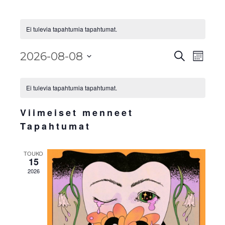
Ei tulevia tapahtumia tapahtumat.
Tapahtu
Tapa
2026-08-08
Etsi
Kuukau
View
Etsi
Valitse
Kalenteri
Navig
aja
päivä.
Ei tulevia tapahtumia tapahtumat.
/
Näkymä
Tapahtumat
Viimeiset menneet
navigoi
Tapahtumat
TOUKO
15
2026