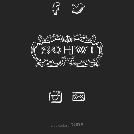
DUD
web design: