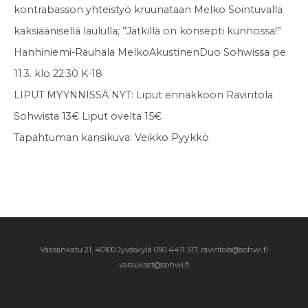
kontrabasson yhteistyö
kruunataan Melko Sointuvalla
kaksiäänisellä laululla; ”Jätkillä on
konsepti kunnossa!”
Hanhiniemi-Rauhala MelkoAkustinenDuo Sohwissa pe
11.3. klo 22:30
K-18
LIPUT MYYNNISSÄ NYT:
Liput ennakkoon Ravintola
Sohwista 13€
Liput ovelta 15€
Tapahtuman kansikuva: Veikko Pyykkö
Vaasankatu 21, 40100 Jyväskylä
050 4411 517, ravintola@sohwi.fi
varaukset@sohwi.fi