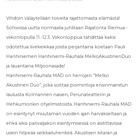
Vihdoin väläytellään toiveita rajattomasta elämästä!
Sohwissa uutta normaalia juhlitaan Rajatonta Riemua -
viikonlopulla 11.-12.3. Viikonloppua tähdittää kaksi
odotettua livekeikkaa joista perjantaina koetaan Pauli
Hanhiniemen Hanhiniemi-Rauhala MelkoAkustinenDuo
ja lauantaina Miljoonasade!
Hanhiniemi-Rauhala MAD on herrojen ”Melko
Akustinen Duo”, joka
soittaa poimintoja ensinmainitun
lauluista Kolmannen naisen,
Perunateatterin ja
Hehkumonkin ohjelmistoista. Hanhiniemi-Rauhala
MAD
on esiintynyt muutaman vuoden ajan harvakseltaan ja
ehkä siksi
parivaljakon esiintymisessä on aistittavissa
usein hilpeää
seikkailuhenkeä. Akustisen kitaran ja