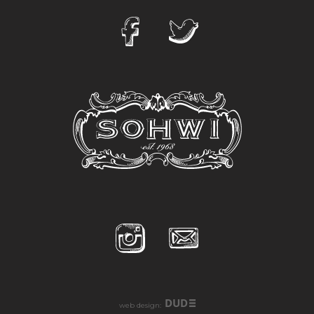
DUD
web design: