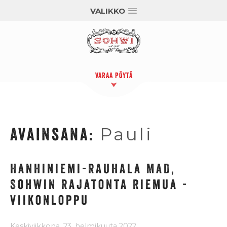
VALIKKO
VARAA PÖYTÄ
Avainsana:
Pauli
Hanhiniemi-Rauhala MAD,
Sohwin Rajatonta Riemua -
viikonloppu
Keskiviikkona, 23. helmikuuta 2022