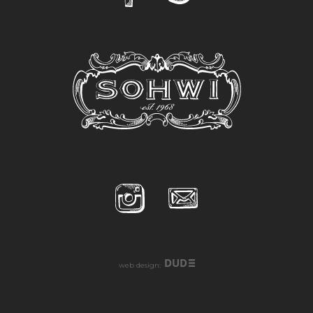
DUD
web design: