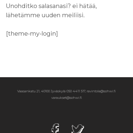
Unohditko salasanasi? ei hätää,
lähetämme uuden meiliisi.
[theme-my-login]
Vaasankatu 21, 40100 Jyväskylä
050 4411 517, ravintola@sohwi.fi
varaukset@sohwi.fi