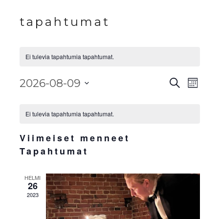
tapahtumat
Ei tulevia tapahtumia tapahtumat.
Tapahtu
Tapa
2026-08-09
Etsi
Kuukau
View
Etsi
Valitse
Kalenteri
Navig
aja
päivä.
Ei tulevia tapahtumia tapahtumat.
/
Näkymä
Tapahtumat
Viimeiset menneet
navigoi
Tapahtumat
HELMI
26
2023