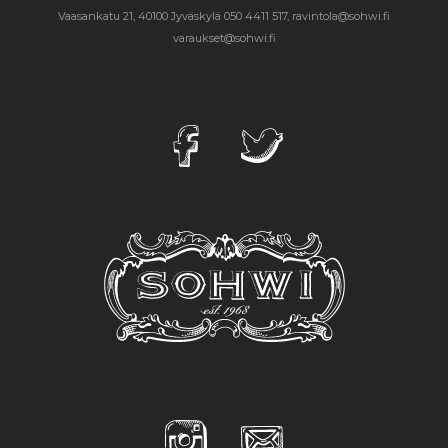
Vaasankatu 21, 40100 Jyväskylä
050 4411 517, ravintola@sohwi.fi
varaukset@sohwi.fi