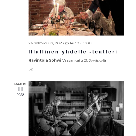
-
26 helmikuun, 2023 @ 14:30
15:00
Illallinen yhdelle -teatteri
Ravintola Sohwi
Vaasankatu 21, Jyväskylä
5€
MAALIS
11
2022