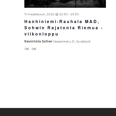
-
11 maaliskuun, 2022 @ 22:30
23:30
Hanhiniemi-Rauhala MAD,
Sohwin Rajatonta Riemua -
viikonloppu
Ravintola Sohwi
Vaasankatu 21, Jyväskylä
13€ - 15€