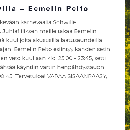
illa – Eemelin Pelto
kevään karnevaalia Sohwille
 Juhlafiiliksen meille takaa Eemelin
ää kuulijoita akustisilla laatusaundeilla
ajan. Eemelin Pelto esiintyy kahden setin
 veto kuullaan klo. 23:00 - 23:45, setti
ähtää käyntiin vartin hengähdystauon
-00:45. Tervetuloa! VAPAA SISÄÄNPÄÄSY,