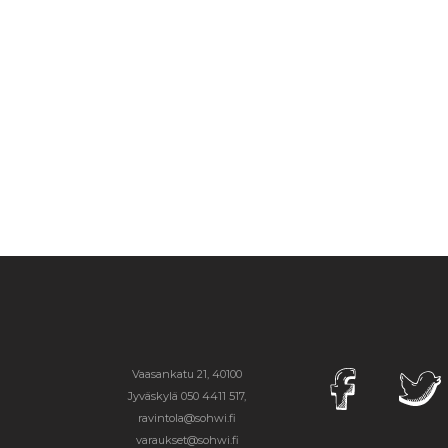
Vaasankatu 21, 40100
Jyväskylä
050 4411 517,
ravintola@sohwi.fi
varaukset@sohwi.fi