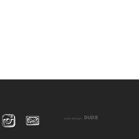
DUD
web design: