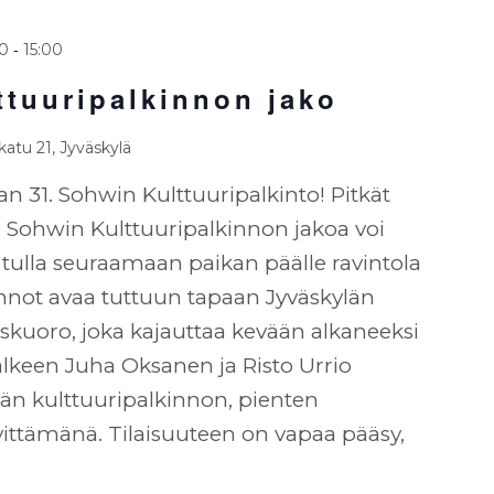
-
30
15:00
ttuuripalkinnon jako
atu 21, Jyväskylä
n 31. Sohwin Kulttuuripalkinto! Pitkät
 Sohwin Kulttuuripalkinnon jakoa voi
tulla seuraamaan paikan päälle ravintola
nnot avaa tuttuun tapaan Jyväskylän
eskuoro, joka kajauttaa kevään alkaneeksi
jälkeen Juha Oksanen ja Risto Urrio
ään kulttuuripalkinnon, pienten
ivittämänä. Tilaisuuteen on vapaa pääsy,