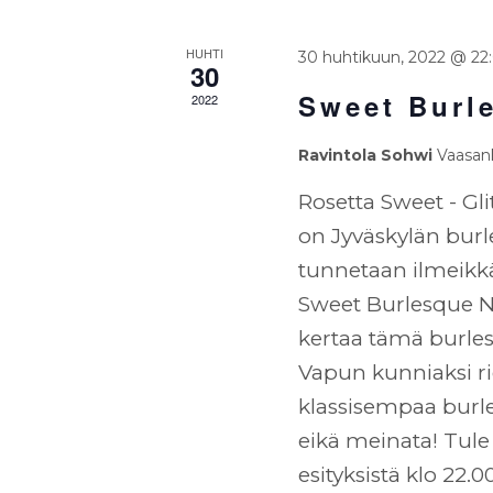
HUHTI
30 huhtikuun, 2022 @ 22
30
Sweet Burl
2022
Ravintola Sohwi
Vaasank
Rosetta Sweet - Gl
on Jyväskylän burl
tunnetaan ilmeikkä
Sweet Burlesque Ni
kertaa tämä burles
Vapun kunniaksi rie
klassisempaa burle
eikä meinata! Tule
esityksistä klo 22.0