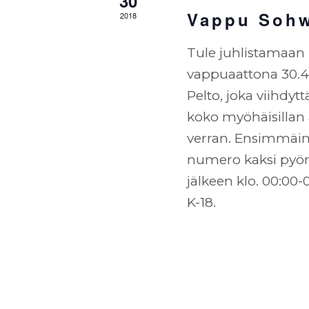
30
Vappu Sohw
2018
Tule juhlistamaan 
vappuaattona 30.4.
Pelto, joka viihdytt
koko myöhäisillan 
verran. Ensimmäinen
numero kaksi pyör
jälkeen klo. 00:00
K-18.