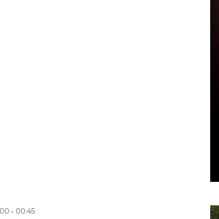
-
:00
00:45