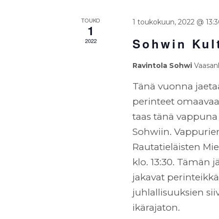
/
TOUKO
1 toukokuun, 2022 @ 13:
1
Tapahtumat
Sohwin Kul
2022
Ravintola Sohwi
Vaasank
Tänä vuonna jaetaa
perinteet omaavaa
taas tänä vappuna 
Sohwiin. Vappurie
Rautatieläisten Mi
klo. 13:30. Tämän 
jakavat perinteikk
juhlallisuuksien si
ikärajaton.