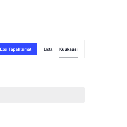
Tapahtuma
Etsi Tapahtumat
Lista
Kuukausi
Views
Navigation