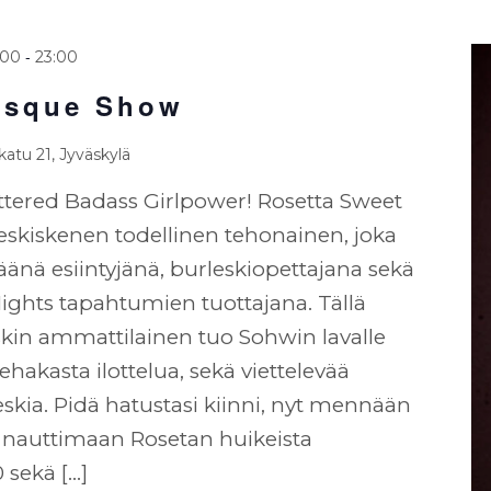
-
:00
23:00
esque Show
atu 21, Jyväskylä
ittered Badass Girlpower! Rosetta Sweet
eskiskenen todellinen tehonainen, joka
änä esiintyjänä, burleskiopettajana sekä
ghts tapahtumien tuottajana. Tällä
kin ammattilainen tuo Sohwin lavalle
hakasta ilottelua, sekä viettelevää
skia. Pidä hatustasi kiinni, nyt mennään
 nauttimaan Rosetan huikeista
0 sekä […]