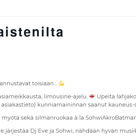
istenilta
 kannustavat toisiaan…
tasiameikkausta, limousine-ajelu.
Upeita lahjak
siakastieto) kunniamaininnan saanut kauneus-sa
 myötä sekä silmänruokaa à la SohwiAkroBatman
ville järjestää Dj Eve ja Sohwi, nähdään hyvän musiik