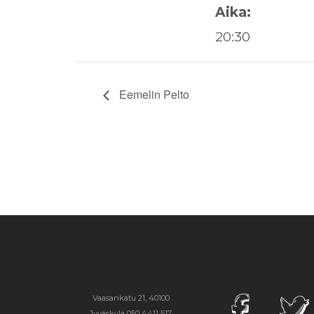
Aika:
20:30
Eemelin Pelto
Vaasankatu 21, 40100
Jyväskylä
050 4411 517,