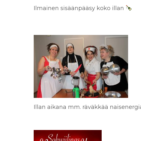
Ilmainen sisäänpääsy koko illan
Illan aikana mm. räväkkää naisenergia