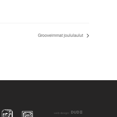
Grooveimmat joululaulut
DUD
web design: