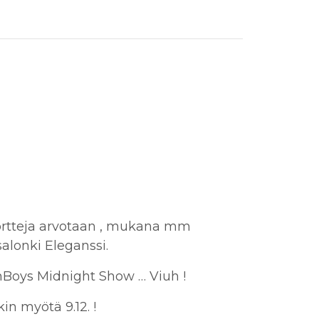
ortteja arvotaan , mukana mm
lonki Eleganssi.
Boys Midnight Show … Viuh !
in myötä 9.12. !