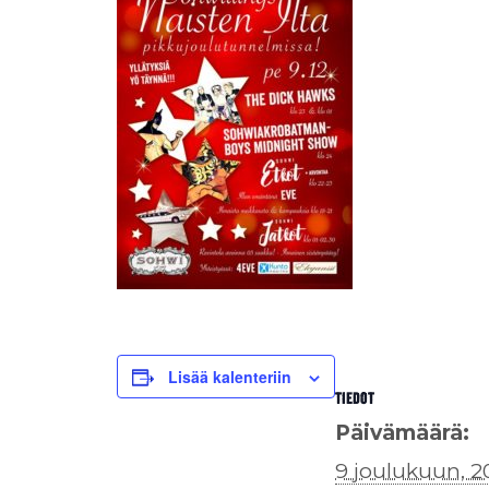
Lisää kalenteriin
TIEDOT
Päivämäärä:
9 joulukuun, 2