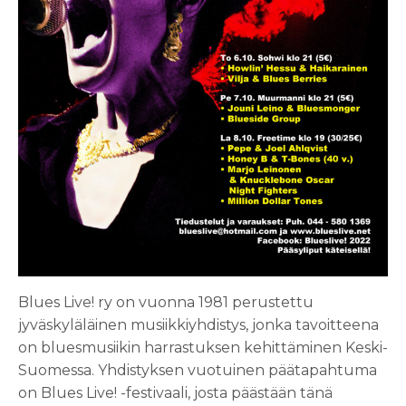
Blues Live! ry on vuonna 1981 perustettu
jyväskyläläinen musiikkiyhdistys, jonka tavoitteena
on bluesmusiikin harrastuksen kehittäminen Keski-
Suomessa. Yhdistyksen vuotuinen päätapahtuma
on Blues Live! -festivaali, josta päästään tänä