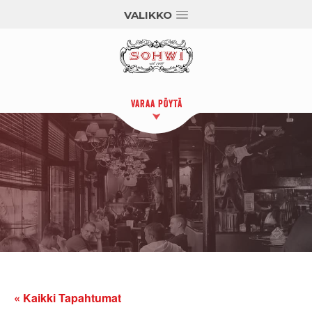
VALIKKO
VARAA PÖYTÄ
« Kaikki Tapahtumat