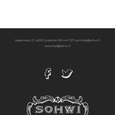
Vaasankatu 21, 40100 Jyväskylä
050 4411 517, ravintola@sohwi.fi
varaukset@sohwi.fi