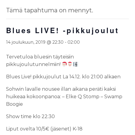
Tämä tapahtuma on mennyt.
Blues LIVE! -pikkujoulut
14 joulukuun, 2019 @ 22:30
-
02:00
Tervetuloa bluesin täyteisiin
pikkujoulutunnelmiin!
Blues Live! pikkujoulut
La 14.12. klo 21:00 alkaen
Sohwin lavalle nousee illan aikana peräti kaksi
huikeaa kokoonpanoa:
– Elke Q Stomp
– Swamp
Boogie
Show time klo 22:30
Liput ovelta 10/5€ (jäsenet)
K-18