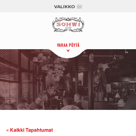
VALIKKO
VARAA PÖYTÄ
« Kaikki Tapahtumat