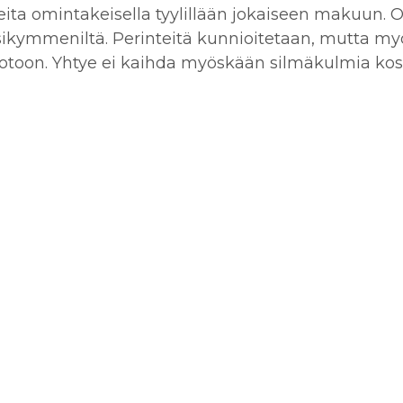
reita omintakeisella tyylillään jokaiseen makuun.
uosikymmeniltä. Perinteitä kunnioitetaan, mutta m
uotoon. Yhtye ei kaihda myöskään silmäkulmia kos