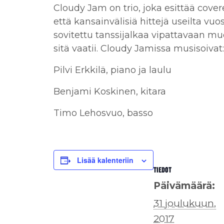
Cloudy Jam on trio, joka esittää cove
että kansainvälisiä hittejä useilta v
sovitettu tanssijalkaa vipattavaan m
sitä vaatii. Cloudy Jamissa musisoivat:
Pilvi
Erkkilä, piano ja laulu
Benjami Koskinen, kitara
Timo Lehosvuo, basso
Lisää kalenteriin
TIEDOT
Päivämäärä:
31 joulukuun,
2017