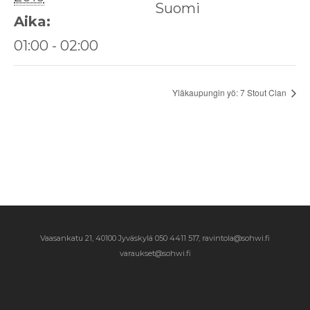
Suomi
Aika:
01:00 - 02:00
Yläkaupungin yö: 7 Stout Clan
Vaasankatu 21, 40100 Jyväskylä
050 4411 517, ravintola@sohwi.fi
varaukset@sohwi.fi