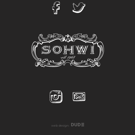
DUD
web design: