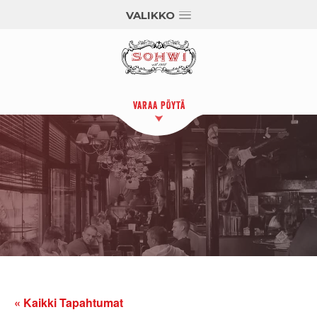
VALIKKO
VARAA PÖYTÄ
« Kaikki Tapahtumat