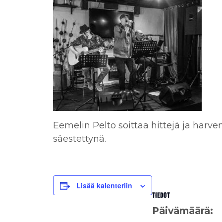
Eemelin Pelto soittaa hittejä ja harv
säestettynä.
Lisää kalenteriin
TIEDOT
Päivämäärä: