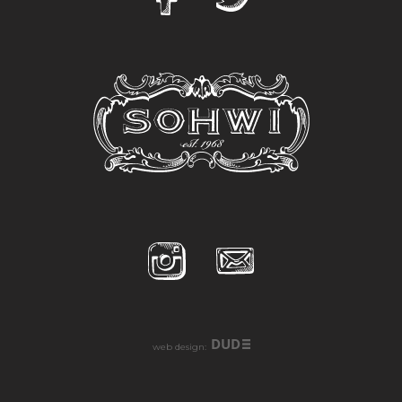
DUD
web design: