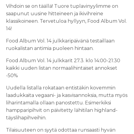
Vihdoin se on täällä! Tuore tuplavinyylimme on
saapunut uusine hitteineen ja ikivihreine
klassikoineen. Tervetuloa hyllyyn, Food Album Vol.
14!
Food Album Vol. 14 julkkaripäivänä testaillaan
ruokalistan antimia puoleen hintaan.
Food Album Vol. 14 julkkarit
27.3. klo 14:00-21:30
kaikki uuden listan normaalihintaiset annokset
-50%
Uudella listalla rokataan entistäkin kovemmin
laadukkaita vegaani- ja kasvisannoksia, mutta myös
liharintamalla ollaan panostettu.
Esimerkiksi
hampparipihvit on päivitetty lähitilan highland-
täyslihapihveihin.
Tilaisuuteen on syytä odottaa runsaasti hyvän