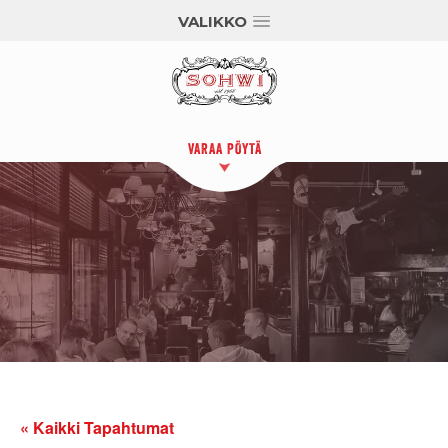
VALIKKO
VARAA PÖYTÄ
« Kaikki Tapahtumat