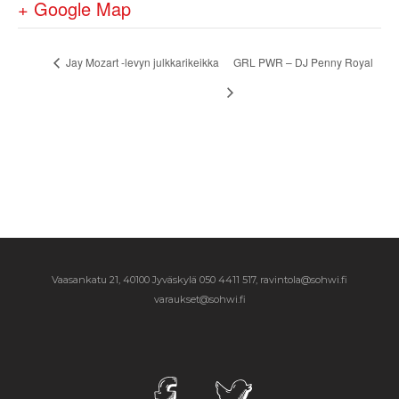
+ Google Map
Jay Mozart -levyn julkkarikeikka
GRL PWR – DJ Penny Royal
Vaasankatu 21, 40100 Jyväskylä
050 4411 517, ravintola@sohwi.fi
varaukset@sohwi.fi