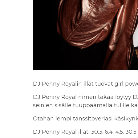
DJ Penny Royalin illat tuovat girl powe
DJ Penny Royal nimen takaa löytyy DJ
seinien sisälle tuuppaamalla tulille k
Otahan lempi tanssitoveriasi käsikynkä
DJ Penny Royal illat:
30.3.
6.4.
4.5.
30.5.