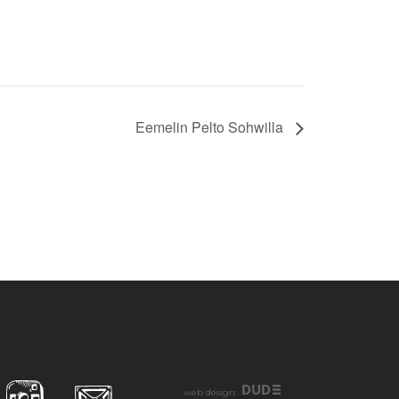
Eemelin Pelto Sohwilla
DUD
web design: