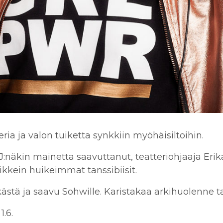
ria ja valon tuiketta synkkiin myöhäisiltoihin.
:näkin mainetta saavuttanut, teatteriohjaaja Eri
aikkein huikeimmat tanssibiisit.
stä ja saavu Sohwille. Karistakaa arkihuolenne tan
1.6.