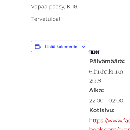
Vapaa pääsy, K-18.
Tervetuloa!
Lisää kalenteriin
TIEDOT
Päivämäärä:
6 huhtikuun,
2019
Aika:
22:00 - 02:00
Kotisivu:
https://www.fa
book.com/even