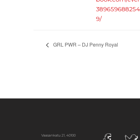
389659688254
9/
GRL PWR – DJ Penny Royal
Vaasankatu 21, 40100