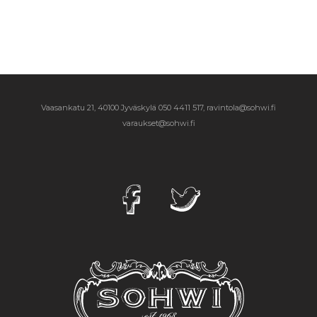
Vaasankatu 21, 40100 Jyväskylä
050 4411 517, ravintola@sohwi.fi
varaukset@sohwi.fi