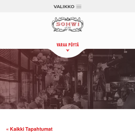
VALIKKO
VARAA PÖYTÄ
« Kaikki Tapahtumat