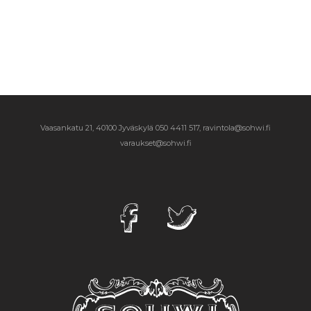
Vaasankatu 21, 40100 Jyväskylä
050 4411 517, ravintola@sohwi.fi
varaukset@sohwi.fi