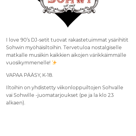
I love 90’s DJ-setit tuovat rakastetuimmat ysärihitit
Sohwin myöhäisiltoihin. Tervetuloa nostalgiselle
matkalle musiikin kaikkien aikojen värikkäimmälle
vuosikymmenelle!
VAPAA PÄÄSY, K-18.
Iltoihin on yhdistetty viikonloppuiltojen Sohvalle
vai Sohwille -juomatarjoukset (pe ja la klo 23
alkaen).