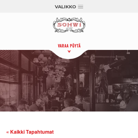
VALIKKO
VARAA PÖYTÄ
« Kaikki Tapahtumat