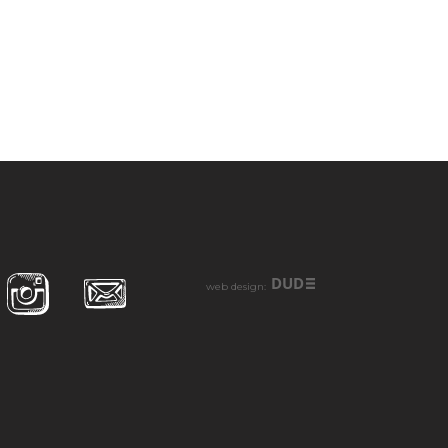
DUD
web design: