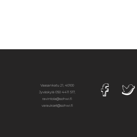
Vaasankatu 21, 40100
Jyväskylä
050 4411 517,
ravintola@sohwi.fi
varaukset@sohwi.fi