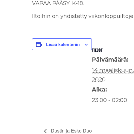
VAPAA PÄÄSY, K-18.
Iltoihin on yhdistetty viikonloppuiltoj
Lisää kalenteriin
TIEDOT
Päivämäärä:
14 maaliskuun,
2020
Aika:
23:00 - 02:00
Dustin ja Esko Duo