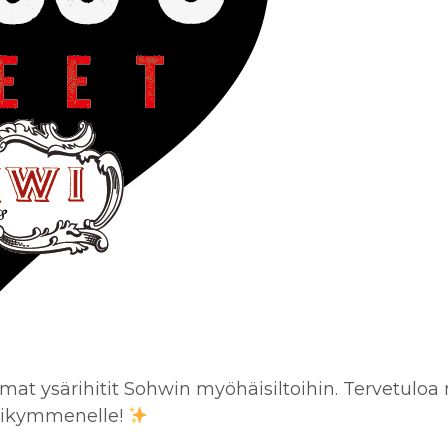
mmat ysärihitit Sohwin myöhäisiltoihin. Tervetuloa
osikymmenelle!