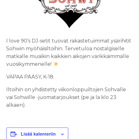
I love 90’s DJ-setit tuovat rakastetuimmat ysärihitit
Sohwin myöhäisiltoihin. Tervetuloa nostalgiselle
matkalle musiikin kaikkien aikojen värikkäimmälle
vuosikymmenelle!
VAPAA PÄÄSY, K-18.
Iltoihin on yhdistetty viikonloppuiltojen Sohvalle
vai Sohwille -juomatarjoukset (pe ja la klo 23
alkaen).
Lisää kalenteriin