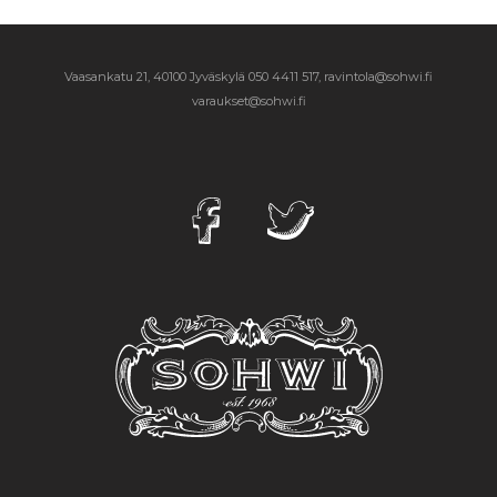
Vaasankatu 21, 40100 Jyväskylä
050 4411 517, ravintola@sohwi.fi
varaukset@sohwi.fi