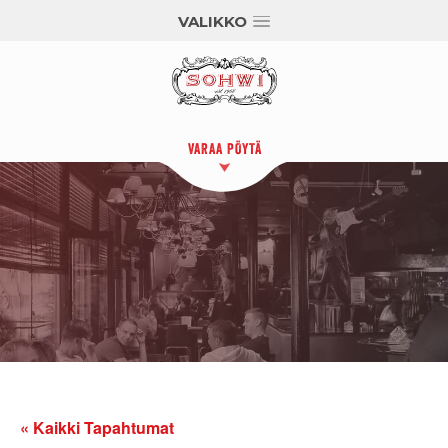
VALIKKO
VARAA PÖYTÄ
« Kaikki Tapahtumat