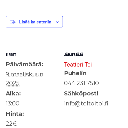
Lisää kalenteriin
TIEDOT
JÄRJESTÄJÄ
Teatteri Toi
Päivämäärä:
Puhelin
9 maaliskuun,
2025
044 231 7510
Aika:
Sähköposti
13:00
info@toitoitoi.fi
Hinta:
22€