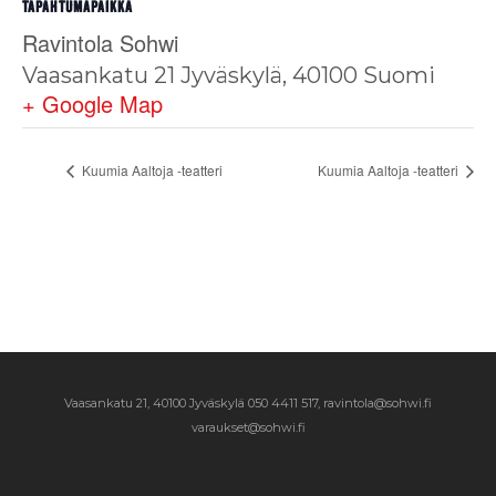
TAPAHTUMAPAIKKA
Ravintola Sohwi
Vaasankatu 21
Jyväskylä
,
40100
Suomi
+ Google Map
Kuumia Aaltoja -teatteri
Kuumia Aaltoja -teatteri
Vaasankatu 21, 40100 Jyväskylä
050 4411 517, ravintola@sohwi.fi
varaukset@sohwi.fi