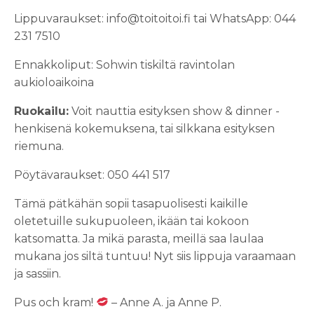
Lippuvaraukset: info@toitoitoi.fi tai WhatsApp: 044
231 7510
Ennakkoliput: Sohwin tiskiltä ravintolan
aukioloaikoina
Ruokailu:
Voit nauttia esityksen show & dinner -
henkisenä kokemuksena, tai silkkana esityksen
riemuna.
Pöytävaraukset: 050 441 517
Tämä pätkähän sopii tasapuolisesti kaikille
oletetuille sukupuoleen, ikään tai kokoon
katsomatta. Ja mikä parasta, meillä saa laulaa
mukana jos siltä tuntuu! Nyt siis lippuja varaamaan
ja sassiin.
Pus och kram!
– Anne A. ja Anne P.