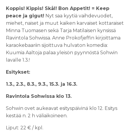
Koppis! Kippis! Skål! Bon Appetit! = Keep
peace ja gigut!
Nyt saa kyytiä vaihdevuodet,
miehet, naiset ja muut kaiken karvaiset kottaraiset
Minna Tuomasen sekä Tarja Matilaisen kynsissä
Ravintola Sohwissa. Anne Prokofjeffin kirjoittama
karaokebaariin sijoittuva hulvaton komedia:
Kuumia Aaltoja palaa yleisön pyynnöstä Sohwin
lavalle 1.3.!
Esitykset:
1.3., 2.3., 8.3., 9.3., 15.3. ja 16.3.
Ravintola Sohwissa klo 13.
Sohwin ovet aukeavat esityspäivinä klo 12. Esitys
kestää n. 2 h väliaikoineen.
Liput: 22 € / kpl.