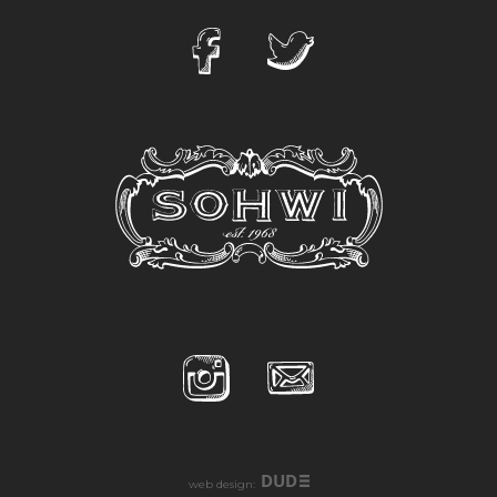
DUD
web design: