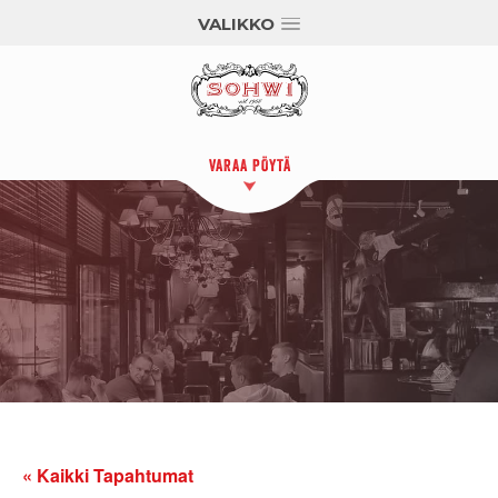
VALIKKO
VARAA PÖYTÄ
« Kaikki Tapahtumat