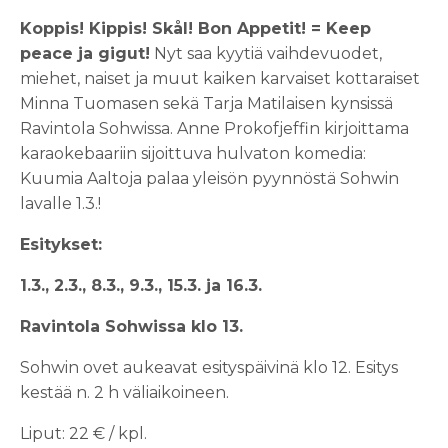
Koppis! Kippis! Skål! Bon Appetit! = Keep
peace ja gigut!
Nyt saa kyytiä vaihdevuodet,
miehet, naiset ja muut kaiken karvaiset kottaraiset
Minna Tuomasen sekä Tarja Matilaisen kynsissä
Ravintola Sohwissa. Anne Prokofjeffin kirjoittama
karaokebaariin sijoittuva hulvaton komedia:
Kuumia Aaltoja palaa yleisön pyynnöstä Sohwin
lavalle 1.3.!
Esitykset:
1.3., 2.3., 8.3., 9.3., 15.3. ja 16.3.
Ravintola Sohwissa klo 13.
Sohwin ovet aukeavat esityspäivinä klo 12. Esitys
kestää n. 2 h väliaikoineen.
Liput: 22 € / kpl.