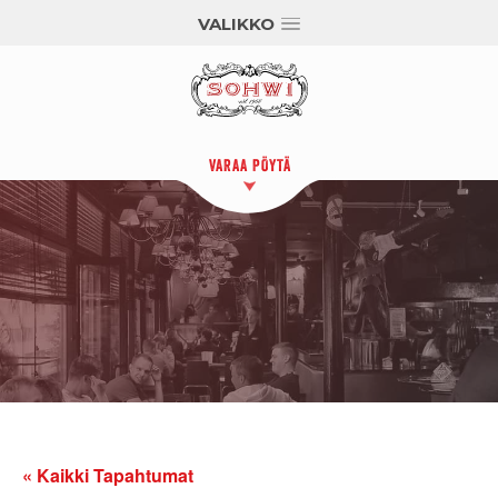
VALIKKO
VARAA PÖYTÄ
« Kaikki Tapahtumat