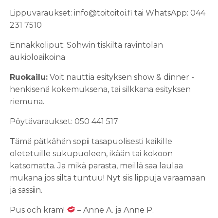
Lippuvaraukset: info@toitoitoi.fi tai WhatsApp: 044
231 7510
Ennakkoliput: Sohwin tiskiltä ravintolan
aukioloaikoina
Ruokailu:
Voit nauttia esityksen show & dinner -
henkisenä kokemuksena, tai silkkana esityksen
riemuna.
Pöytävaraukset: 050 441 517
Tämä pätkähän sopii tasapuolisesti kaikille
oletetuille sukupuoleen, ikään tai kokoon
katsomatta. Ja mikä parasta, meillä saa laulaa
mukana jos siltä tuntuu! Nyt siis lippuja varaamaan
ja sassiin.
Pus och kram!
– Anne A. ja Anne P.