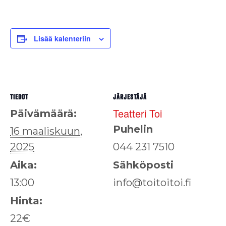
Lisää kalenteriin
TIEDOT
JÄRJESTÄJÄ
Teatteri Toi
Päivämäärä:
Puhelin
16 maaliskuun,
2025
044 231 7510
Aika:
Sähköposti
13:00
info@toitoitoi.fi
Hinta:
22€