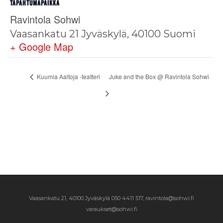
TAPAHTUMAPAIKKA
Ravintola Sohwi
Vaasankatu 21
Jyväskylä
,
40100
Suomi
+ Google Map
Kuumia Aaltoja -teatteri
Juke and the Box @ Ravintola Sohwi
Vaasankatu 21, 40100 Jyväskylä
050 4411 517, ravintola@sohwi.fi
varaukset@sohwi.fi