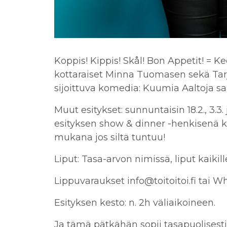
Koppis! Kippis! Skål! Bon Appetit! = K
kottaraiset Minna Tuomasen sekä Tarja
sijoittuva komedia: Kuumia Aaltoja saa 
Muut esitykset: sunnuntaisin 18.2., 3.3. 
esityksen show & dinner -henkisenä k
mukana jos siltä tuntuu!
Liput:
Tasa-arvon nimissä, liput kaikille
Lippuvaraukset info@toitoitoi.fi tai 
Esityksen kesto: n. 2h väliaikoineen.
Ja tämä pätkähän sopii tasapuolisesti