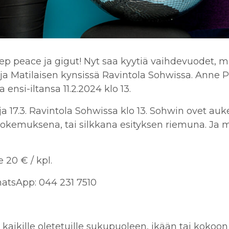
eep peace ja gigut!
Nyt saa kyytiä vaihdevuodet, mi
 Matilaisen kynsissä Ravintola Sohwissa. Anne Pr
ensi-iltansa 11.2.2024 klo 13.
ja 17.3. Ravintola Sohwissa klo 13.
Sohwin ovet aukea
okemuksena, tai silkkana esityksen riemuna. Ja mi
 20 € / kpl.
WhatsApp: 044 231 7510
 kaikille oletetuille sukupuoleen, ikään tai kokoo