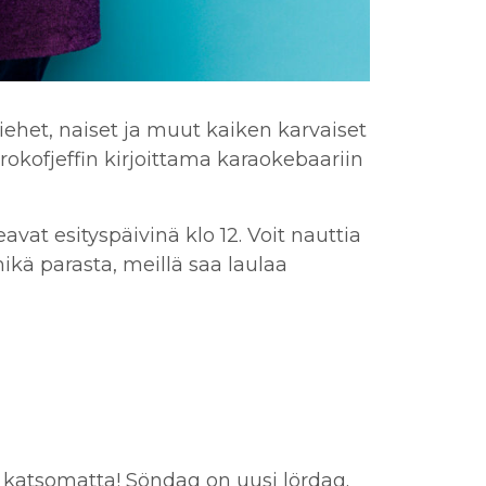
ehet, naiset ja muut kaiken karvaiset
okofjeffin kirjoittama karaokebaariin
vat esityspäivinä klo 12. Voit nauttia
kä parasta, meillä saa laulaa
n katsomatta!
Söndag on uusi lördag.