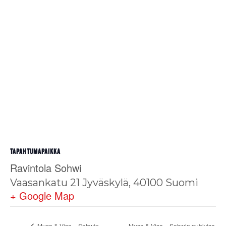
TAPAHTUMAPAIKKA
Ravintola Sohwi
Vaasankatu 21
Jyväskylä
,
40100
Suomi
+ Google Map
Musa & Visa – Sohwin
Musa & Visa – Sohwin pubivisa