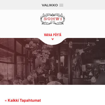
VALIKKO
VARAA PÖYTÄ
« Kaikki Tapahtumat