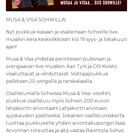
MUSA & VISA SOHWILLA!
Nyt joukkue kasaan ja visailemaan Sohwille live-
musiikin kera keskiviikkoisin klo 19 syys- ja lokakuun
ajan!
Musa & Visa yhdistää perinteisen pubivisan ja
svengaavan live-musiikin. Kari Tyni ja Olli Kivistö
visailuttavat ja viihdyttävät. Voittajajoukkue
palkitaan 20 wingsillä ja ranskalaisilla.
Osallistumalla Sohwissa Musa & Visa -visoihin,
joukkue osallistuu myös Sohwin 200 euron
lahjakortin arvontaan! Lahjakortti arvotaan
syyskauden päätteeksi. Jokainen osallistumiskerta
tuottaa joukkueelle yhden arvontakupongin lisää.
Arvonnan toteuttaa ja siitä vastaa Ravintola Sohwi.