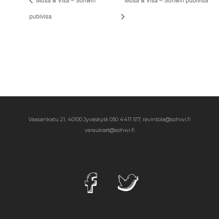
pubivisa
Vaasankatu 21, 40100 Jyväskylä
050 4411 517, ravintola@sohwi.fi
varaukset@sohwi.fi