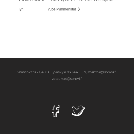
Tyni
vuosikymmeniltä!
Vaasankatu 21, 40100 Jyväskylä
050 4411 517, ravintola@sohwi.fi
varaukset@sohwi.fi