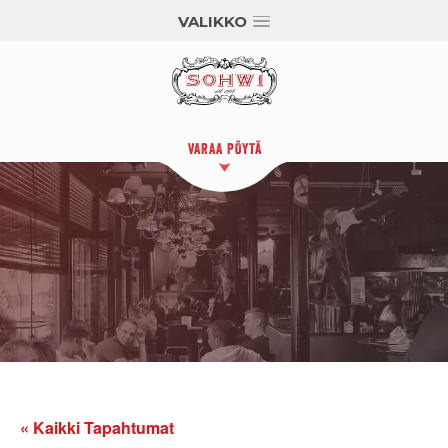
VALIKKO
VARAA PÖYTÄ
« Kaikki Tapahtumat