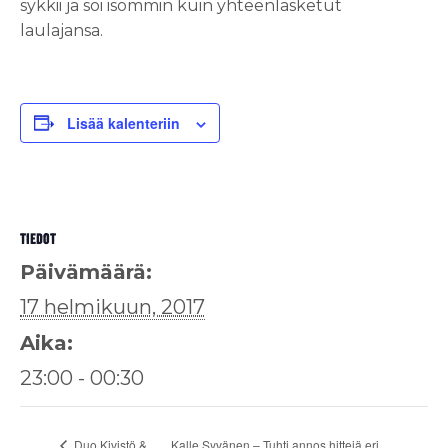
sykkii ja soi isommin kuin yhteenlasketut
laulajansa.
Lisää kalenteriin
TIEDOT
Päivämäärä:
17 helmikuun, 2017
Aika:
23:00 - 00:30
Duo Kivistö &
Kalle Syvänen – Tuhti annos hittejä eri