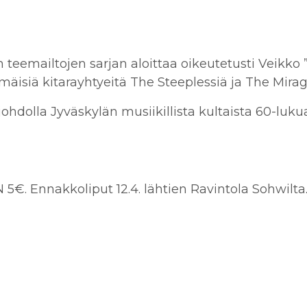
 teemailtojen sarjan aloittaa oikeutetusti Veikko 
isiä kitarayhtyeitä The Steeplessiä ja The Mirag
hdolla Jyväskylän musiikillista kultaista 60-lukua 
 5€.
Ennakkoliput 12.4. lähtien Ravintola Sohwilta