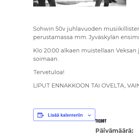
Sohwin 50v juhlavuoden musiikillisten
perustamassa mm. Jyväskylän ensimmä
Klo 20:00 alkaen muistellaan Veksan jo
soimaan.
Tervetuloa!
LIPUT ENNAKKOON TAI OVELTA, VAIN
Lisää kalenteriin
TIEDOT
Päivämäärä: