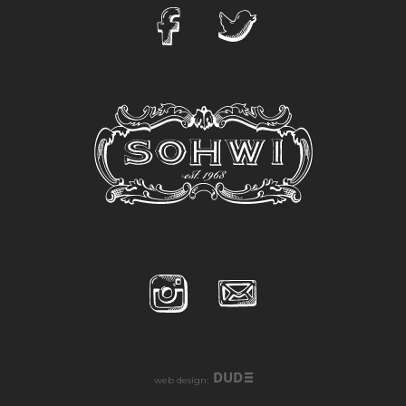
DUD
web design: