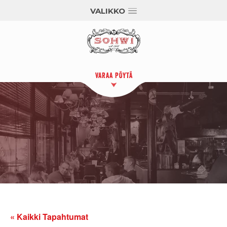
VALIKKO
VARAA PÖYTÄ
« Kaikki Tapahtumat