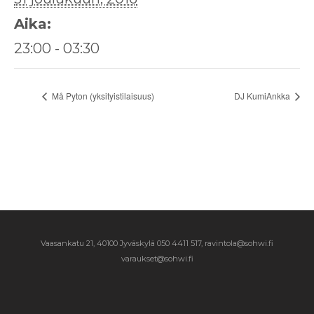
Aika:
23:00 - 03:30
Må Pyton (yksityistilaisuus)
DJ KumiAnkka
Vaasankatu 21, 40100 Jyväskylä
050 4411 517, ravintola@sohwi.fi
varaukset@sohwi.fi