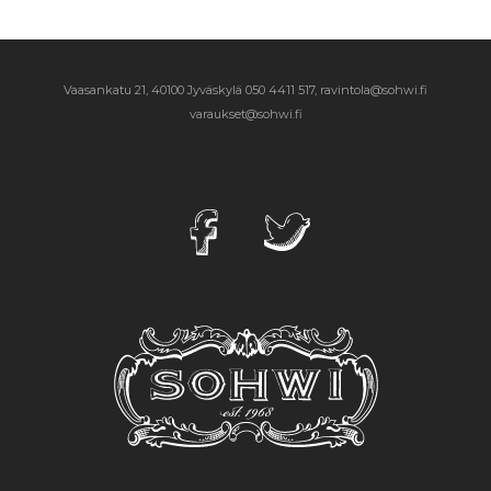
Vaasankatu 21, 40100 Jyväskylä
050 4411 517, ravintola@sohwi.fi
varaukset@sohwi.fi