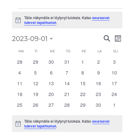
Tälle näkymälle ei löytynyt tuloksia. Katso
seuraavat
Notice
tulevat tapahtumat
.
Tapahtu
Tapa
2023-09-01
Etsi
Kuukau
View
Etsi
Valitse
Kalenteri
Navig
MA
TI
KE
TO
PE
LA
SU
aja
päivä.
/
28
29
30
31
1
2
3
0
0
0
0
0
0
0
Näkymä
tapahtumat
tapahtumat
tapahtumat
tapahtumat
tapahtumat
tapahtumat
tapahtu
Tapahtumat
4
5
6
7
8
9
10
0
0
0
0
0
0
0
navigoi
tapahtumat
tapahtumat
tapahtumat
tapahtumat
tapahtumat
tapahtumat
tapahtu
11
12
13
14
15
16
17
0
0
0
0
0
0
0
tapahtumat
tapahtumat
tapahtumat
tapahtumat
tapahtumat
tapahtumat
tapahtu
18
19
20
21
22
23
24
0
0
0
0
0
0
0
tapahtumat
tapahtumat
tapahtumat
tapahtumat
tapahtumat
tapahtumat
tapahtu
25
26
27
28
29
30
1
0
0
0
0
0
0
0
tapahtumat
tapahtumat
tapahtumat
tapahtumat
tapahtumat
tapahtumat
tapahtu
Tälle näkymälle ei löytynyt tuloksia. Katso
seuraavat
Notice
tulevat tapahtumat
.