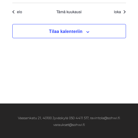
elo
Tämä kuukausi
loka
Tilaa kalenteriin
Vaasankatu 21, 40100 Jyväskylä
050 4411 517, ravintola@sohwi.fi
varaukset@sohwi.fi