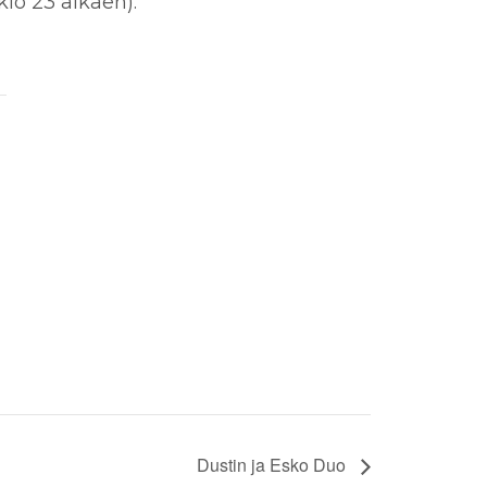
klo 23 alkaen).
Dustin ja Esko Duo