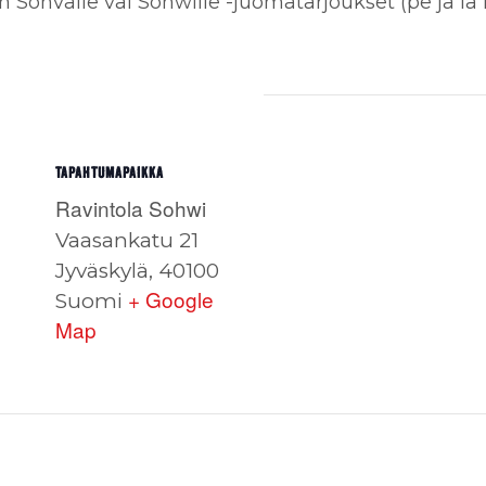
en Sohvalle vai Sohwille -juomatarjoukset (pe ja la 
TAPAHTUMAPAIKKA
Ravintola Sohwi
Vaasankatu 21
Jyväskylä
,
40100
+ Google
Suomi
Map