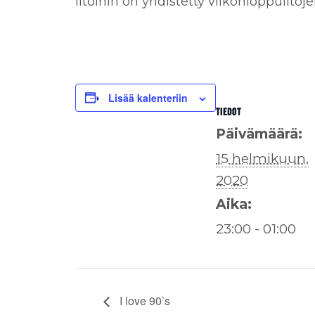
Iltoihin on yhdistetty viikonloppuiltoj
Lisää kalenteriin
TIEDOT
Päivämäärä:
15 helmikuun,
2020
Aika:
23:00 - 01:00
I love 90’s