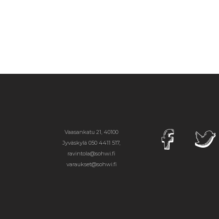
Vaasankatu 21, 40100
Jyväskylä
050 4411 517,
ravintola@sohwi.fi
varaukset@sohwi.fi