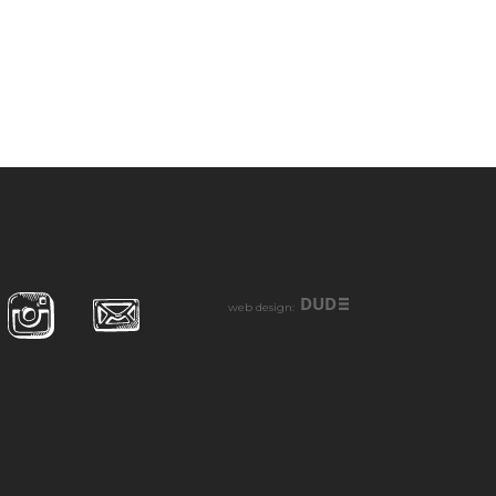
DUD
web design: