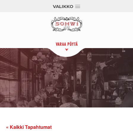
VALIKKO
VARAA PÖYTÄ
« Kaikki Tapahtumat