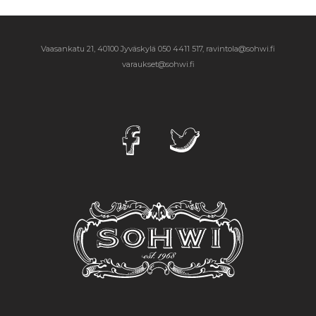
Vaasankatu 21, 40100 Jyväskylä
050 4411 517, ravintola@sohwi.fi
varaukset@sohwi.fi