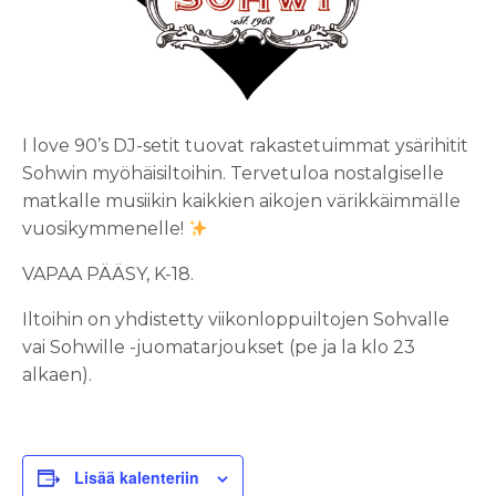
I love 90’s DJ-setit tuovat rakastetuimmat ysärihitit
Sohwin myöhäisiltoihin. Tervetuloa nostalgiselle
matkalle musiikin kaikkien aikojen värikkäimmälle
vuosikymmenelle!
VAPAA PÄÄSY, K-18.
Iltoihin on yhdistetty viikonloppuiltojen Sohvalle
vai Sohwille -juomatarjoukset (pe ja la klo 23
alkaen).
Lisää kalenteriin