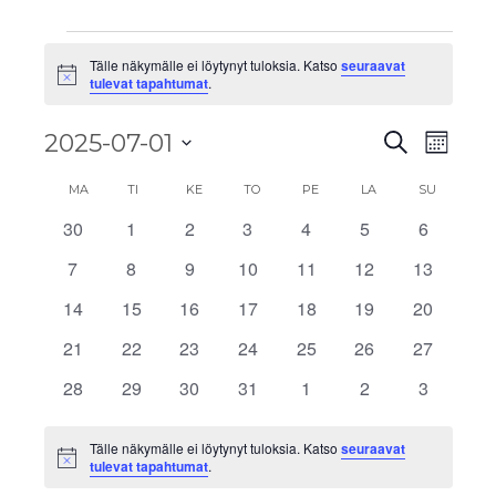
Tälle näkymälle ei löytynyt tuloksia. Katso
seuraavat
Notice
tulevat tapahtumat
.
Tapahtu
Tapa
2025-07-01
Etsi
Kuukau
View
Etsi
Valitse
Kalenteri
Navig
MA
TI
KE
TO
PE
LA
SU
aja
päivä.
/
30
1
2
3
4
5
6
0
0
0
0
0
0
0
Näkymä
tapahtumat
tapahtumat
tapahtumat
tapahtumat
tapahtumat
tapahtumat
tapahtu
Tapahtumat
7
8
9
10
11
12
13
0
0
0
0
0
0
0
navigoi
tapahtumat
tapahtumat
tapahtumat
tapahtumat
tapahtumat
tapahtumat
tapahtu
14
15
16
17
18
19
20
0
0
0
0
0
0
0
tapahtumat
tapahtumat
tapahtumat
tapahtumat
tapahtumat
tapahtumat
tapahtu
21
22
23
24
25
26
27
0
0
0
0
0
0
0
tapahtumat
tapahtumat
tapahtumat
tapahtumat
tapahtumat
tapahtumat
tapahtu
28
29
30
31
1
2
3
0
0
0
0
0
0
0
tapahtumat
tapahtumat
tapahtumat
tapahtumat
tapahtumat
tapahtumat
tapahtu
Tälle näkymälle ei löytynyt tuloksia. Katso
seuraavat
Notice
tulevat tapahtumat
.