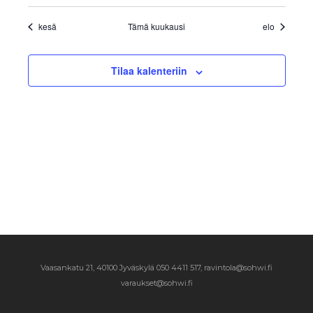
kesä
Tämä kuukausi
elo
Tilaa kalenteriin
Vaasankatu 21, 40100 Jyväskylä
050 4411 517, ravintola@sohwi.fi
varaukset@sohwi.fi