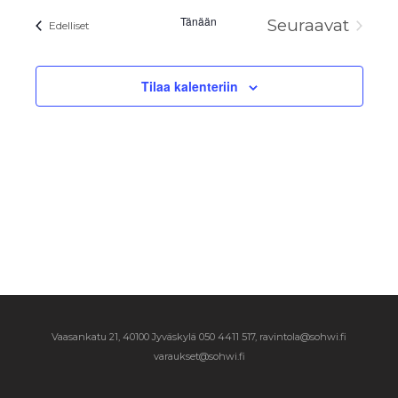
Tänään
Seuraavat
Tapahtumat
Edelliset
Tapahtum
Tilaa kalenteriin
Vaasankatu 21, 40100 Jyväskylä
050 4411 517, ravintola@sohwi.fi
varaukset@sohwi.fi