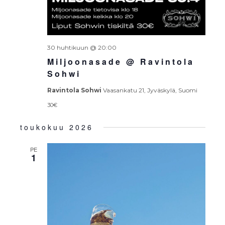
30 huhtikuun @ 20:00
Miljoonasade @ Ravintola
Sohwi
Ravintola Sohwi
Vaasankatu 21, Jyväskylä, Suomi
30€
toukokuu 2026
PE
1