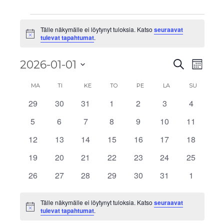
Tälle näkymälle ei löytynyt tuloksia. Katso
seuraavat
Notice
tulevat tapahtumat
.
Tapahtu
Tapa
2026-01-01
Etsi
Kuukau
View
Etsi
Valitse
Kalenteri
Navig
MA
TI
KE
TO
PE
LA
SU
aja
päivä.
/
29
30
31
1
2
3
4
0
0
0
0
0
0
0
Näkymä
tapahtumat
tapahtumat
tapahtumat
tapahtumat
tapahtumat
tapahtumat
tapahtu
Tapahtumat
5
6
7
8
9
10
11
0
0
0
0
0
0
0
navigoi
tapahtumat
tapahtumat
tapahtumat
tapahtumat
tapahtumat
tapahtumat
tapahtu
12
13
14
15
16
17
18
0
0
0
0
0
0
0
tapahtumat
tapahtumat
tapahtumat
tapahtumat
tapahtumat
tapahtumat
tapahtu
19
20
21
22
23
24
25
0
0
0
0
0
0
0
tapahtumat
tapahtumat
tapahtumat
tapahtumat
tapahtumat
tapahtumat
tapahtu
26
27
28
29
30
31
1
0
0
0
0
0
0
0
tapahtumat
tapahtumat
tapahtumat
tapahtumat
tapahtumat
tapahtumat
tapahtu
Tälle näkymälle ei löytynyt tuloksia. Katso
seuraavat
Notice
tulevat tapahtumat
.