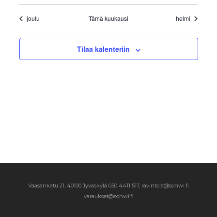
joulu
Tämä kuukausi
helmi
Tilaa kalenteriin
Vaasankatu 21, 40100 Jyväskylä
050 4411 517, ravintola@sohwi.fi
varaukset@sohwi.fi