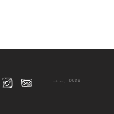
DUD
web design: