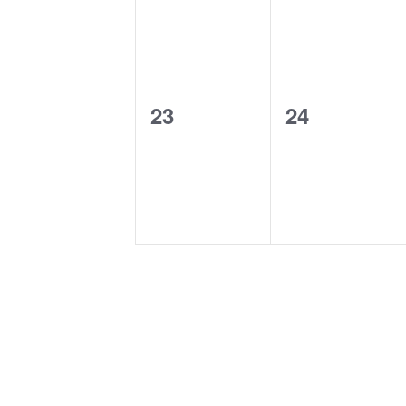
23
24
0
0
tapahtumat,
tapahtuma