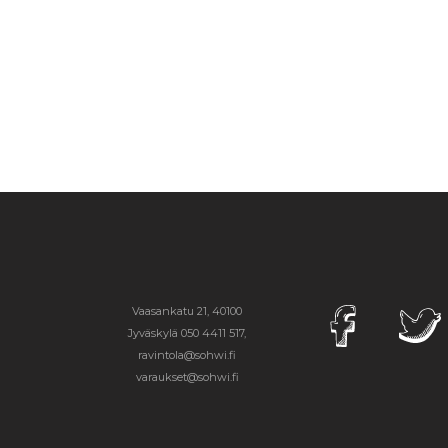
Vaasankatu 21, 40100
Jyväskylä
050 4411 517,
ravintola@sohwi.fi
varaukset@sohwi.fi