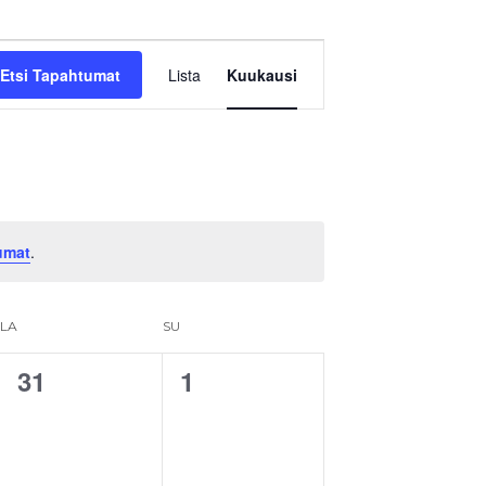
Tapahtuma
Etsi Tapahtumat
Lista
Kuukausi
Views
Navigation
umat
.
LA
SU
31
1
0
0
t,
tapahtumat,
tapahtumat,