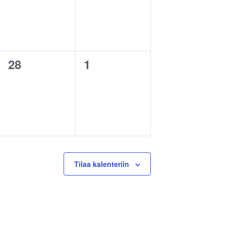
28
1
0
0
t,
tapahtumat,
tapahtumat,
Tilaa kalenteriin