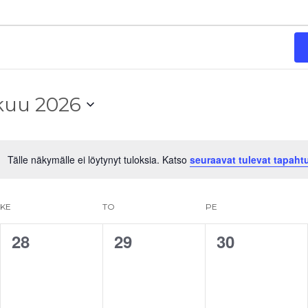
kuu 2026
Tälle näkymälle ei löytynyt tuloksia. Katso
seuraavat tulevat tapaht
Notice
KE
TO
PE
28
29
30
0
0
0
t,
tapahtumat,
tapahtumat,
tapahtuma