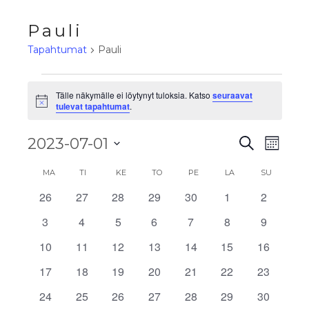
Pauli
Tapahtumat
Pauli
Tälle näkymälle ei löytynyt tuloksia. Katso
seuraavat
Notice
tulevat tapahtumat
.
Tapahtu
Tapa
2023-07-01
Etsi
Kuukau
View
Etsi
Valitse
Kalenteri
Navig
MA
TI
KE
TO
PE
LA
SU
aja
päivä.
/
26
27
28
29
30
1
2
0
0
0
0
0
0
0
Näkymä
tapahtumat
tapahtumat
tapahtumat
tapahtumat
tapahtumat
tapahtumat
tapahtu
Tapahtumat
3
4
5
6
7
8
9
0
0
0
0
0
0
0
navigoi
tapahtumat
tapahtumat
tapahtumat
tapahtumat
tapahtumat
tapahtumat
tapahtu
10
11
12
13
14
15
16
0
0
0
0
0
0
0
tapahtumat
tapahtumat
tapahtumat
tapahtumat
tapahtumat
tapahtumat
tapahtu
17
18
19
20
21
22
23
0
0
0
0
0
0
0
tapahtumat
tapahtumat
tapahtumat
tapahtumat
tapahtumat
tapahtumat
tapahtu
24
25
26
27
28
29
30
0
0
0
0
0
0
0