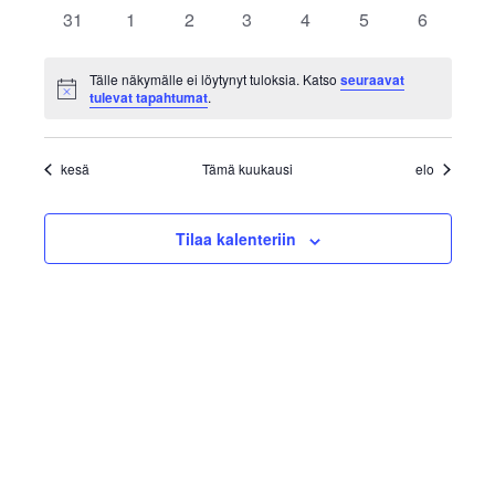
tapahtumat
tapahtumat
tapahtumat
tapahtumat
tapahtumat
tapahtumat
tapahtu
31
1
2
3
4
5
6
0
0
0
0
0
0
0
tapahtumat
tapahtumat
tapahtumat
tapahtumat
tapahtumat
tapahtumat
tapahtu
Tälle näkymälle ei löytynyt tuloksia. Katso
seuraavat
Notice
tulevat tapahtumat
.
kesä
Tämä kuukausi
elo
Tilaa kalenteriin