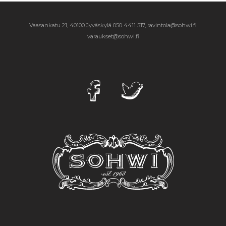
Vaasankatu 21, 40100 Jyväskylä
050 4411 517, ravintola@sohwi.fi
varaukset@sohwi.fi